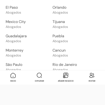
El Paso
Orlando
Abogados
Abogados
Mexico City
Tijuana
Abogados
Abogados
Guadalajara
Puebla
Abogados
Abogados
Monterrey
Cancun
Abogados
Abogados
São Paulo
Rio de Janeiro
Abogados
Abogados
Goiânia
Brasília
Mensaje
Contactar
Check in
Di
INICIO
EXPLORAR
AÑADIR NEGOCIO
INVITAR
Abogados
Abogados
Salvador
Belo Horizonte
Abogados
Abogados