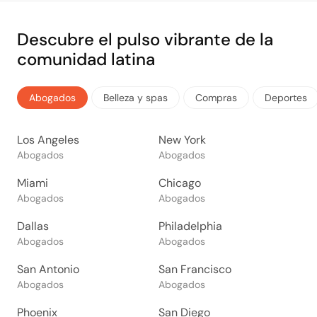
Descubre el pulso vibrante de la
comunidad latina
Abogados
Belleza y spas
Compras
Deportes
Los Angeles
New York
Abogados
Abogados
Miami
Chicago
Abogados
Abogados
Dallas
Philadelphia
Abogados
Abogados
San Antonio
San Francisco
Abogados
Abogados
Phoenix
San Diego