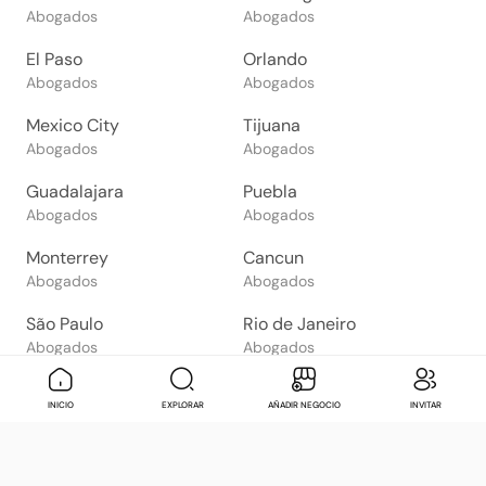
Abogados
Abogados
El Paso
Orlando
Abogados
Abogados
Mexico City
Tijuana
Abogados
Abogados
Guadalajara
Puebla
Abogados
Abogados
Monterrey
Cancun
Abogados
Abogados
São Paulo
Rio de Janeiro
Abogados
Abogados
Goiânia
Brasília
Mensaje
Contactar
Check in
Di
INICIO
EXPLORAR
AÑADIR NEGOCIO
INVITAR
Abogados
Abogados
Salvador
Belo Horizonte
Abogados
Abogados