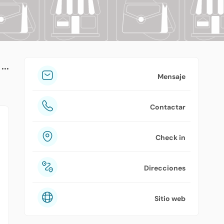
tuPlaza
Acerca de nosotros
Países
Precios
Mensaje
Contáctanos
Contactar
Preguntas frecuentes
Check in
Direcciones
Sitio web