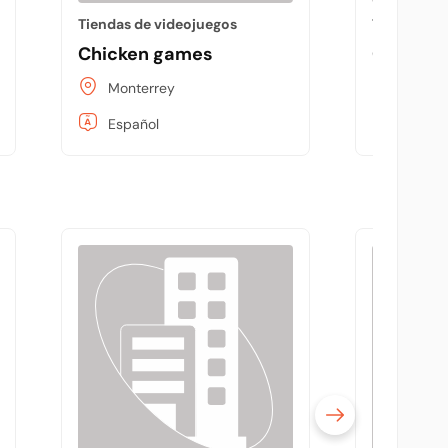
Tiendas de videojuegos
Tiendas de
Chicken games
Classic 
Monterrey
Monter
Español
Españo