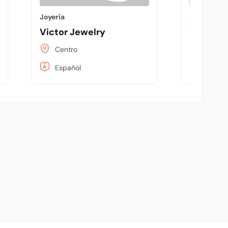
Joyería
Joyería
Victor Jewelry
Grimal J
Centro
Miami,
Español
Inglés