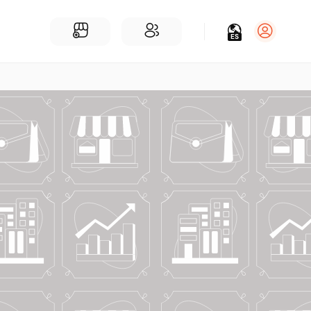
ES
Iniciar sesión
Regístrate
Para Negocios
Añadir un negocio
Encuentre empresas cerca de ti
Comunidad
Encuentra personas cerca de ti
¡Únete a nuestras charlas!