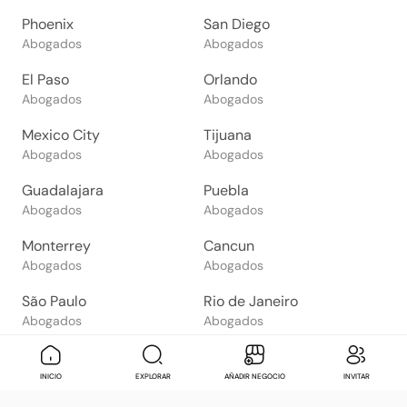
Phoenix
San Diego
Abogados
Abogados
El Paso
Orlando
Abogados
Abogados
Mexico City
Tijuana
Abogados
Abogados
Guadalajara
Puebla
Abogados
Abogados
Monterrey
Cancun
Abogados
Abogados
São Paulo
Rio de Janeiro
Abogados
Abogados
Goiânia
Brasília
Abogados
Abogados
Mensaje
Contactar
Check in
Di
INICIO
EXPLORAR
AÑADIR NEGOCIO
INVITAR