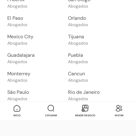
Abogados
Abogados
El Paso
Orlando
Abogados
Abogados
Mexico City
Tijuana
Abogados
Abogados
Guadalajara
Puebla
Abogados
Abogados
Monterrey
Cancun
Abogados
Abogados
São Paulo
Rio de Janeiro
Abogados
Abogados
Goiânia
Brasília
Mensaje
Contactar
Check in
Di
INICIO
EXPLORAR
AÑADIR NEGOCIO
INVITAR
Abogados
Abogados
Salvador
Belo Horizonte
Abogados
Abogados