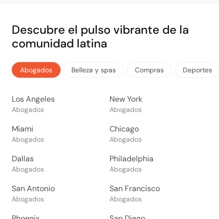
Descubre el pulso vibrante de la
comunidad latina
Abogados
Belleza y spas
Compras
Deportes
Los Angeles
New York
Abogados
Abogados
Miami
Chicago
Abogados
Abogados
Dallas
Philadelphia
Abogados
Abogados
San Antonio
San Francisco
Abogados
Abogados
Phoenix
San Diego