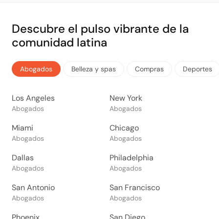
Descubre el pulso vibrante de la
comunidad latina
Abogados
Belleza y spas
Compras
Deportes
Los Angeles
New York
Abogados
Abogados
Miami
Chicago
Abogados
Abogados
Dallas
Philadelphia
Abogados
Abogados
San Antonio
San Francisco
Abogados
Abogados
Phoenix
San Diego