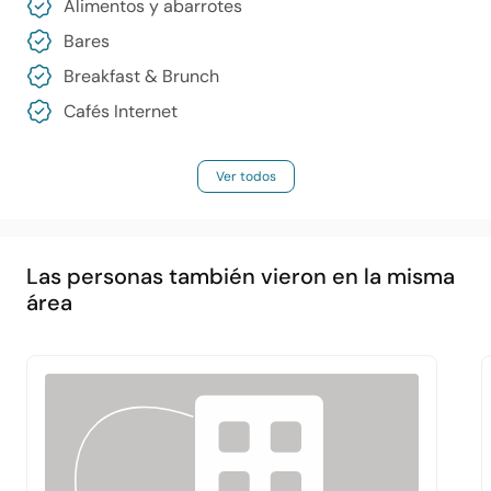
Alimentos y abarrotes
Bares
Breakfast & Brunch
Cafés Internet
Ver todos
Las personas también vieron en la misma
Principal
Acerca de
Servicios
área