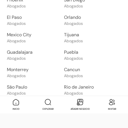
Abogados
Abogados
El Paso
Orlando
Abogados
Abogados
Mexico City
Tijuana
Abogados
Abogados
Guadalajara
Puebla
Abogados
Abogados
Monterrey
Cancun
Abogados
Abogados
São Paulo
Rio de Janeiro
Abogados
Abogados
Goiânia
Brasília
Mensaje
Contactar
Check in
Di
INICIO
EXPLORAR
AÑADIR NEGOCIO
INVITAR
Abogados
Abogados
Salvador
Belo Horizonte