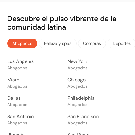
Descubre el pulso vibrante de la
comunidad latina
Abogados
Belleza y spas
Compras
Deportes
Los Angeles
New York
Abogados
Abogados
Miami
Chicago
Abogados
Abogados
Dallas
Philadelphia
Abogados
Abogados
San Antonio
San Francisco
Abogados
Abogados
Phoenix
San Diego