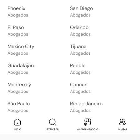
Phoenix
San Diego
Abogados
Abogados
El Paso
Orlando
Abogados
Abogados
Mexico City
Tijuana
Abogados
Abogados
Guadalajara
Puebla
Abogados
Abogados
Monterrey
Cancun
Abogados
Abogados
São Paulo
Rio de Janeiro
Abogados
Abogados
Goiânia
Brasília
Abogados
Abogados
Mensaje
Contactar
Check in
Di
INICIO
EXPLORAR
AÑADIR NEGOCIO
INVITAR