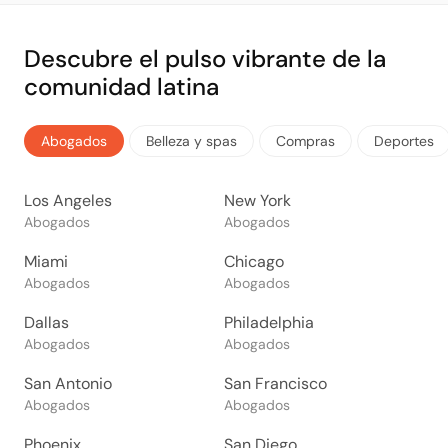
Descubre el pulso vibrante de la
comunidad latina
Abogados
Belleza y spas
Compras
Deportes
Los Angeles
New York
Abogados
Abogados
Miami
Chicago
Abogados
Abogados
Dallas
Philadelphia
Abogados
Abogados
San Antonio
San Francisco
Abogados
Abogados
Phoenix
San Diego