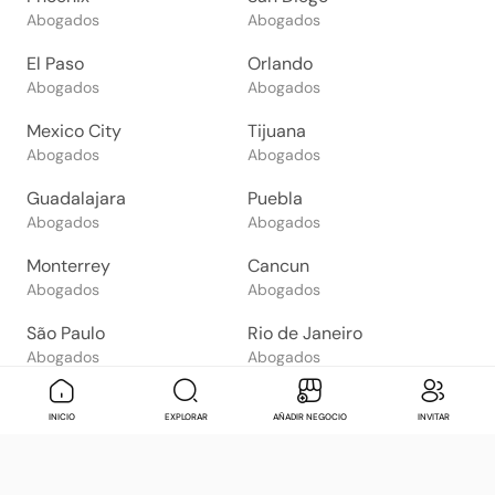
Abogados
Abogados
El Paso
Orlando
Abogados
Abogados
Mexico City
Tijuana
Abogados
Abogados
Guadalajara
Puebla
Abogados
Abogados
Monterrey
Cancun
Abogados
Abogados
São Paulo
Rio de Janeiro
Abogados
Abogados
Goiânia
Brasília
Mensaje
Contactar
Check in
Di
INICIO
EXPLORAR
AÑADIR NEGOCIO
INVITAR
Abogados
Abogados
Salvador
Belo Horizonte
Abogados
Abogados