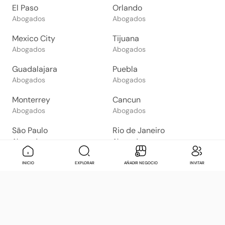
El Paso
Orlando
Abogados
Abogados
Mexico City
Tijuana
Abogados
Abogados
Guadalajara
Puebla
Abogados
Abogados
Monterrey
Cancun
Abogados
Abogados
São Paulo
Rio de Janeiro
Abogados
Abogados
Goiânia
Brasília
Mensaje
Contactar
Check in
Di
INICIO
EXPLORAR
AÑADIR NEGOCIO
INVITAR
Abogados
Abogados
Salvador
Belo Horizonte
Abogados
Abogados
Bogotá
Buenos Aires