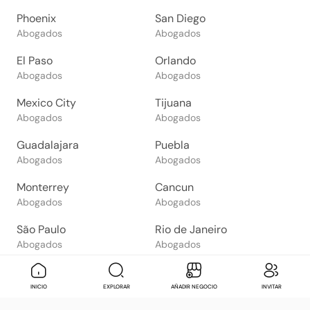
Phoenix
San Diego
Abogados
Abogados
El Paso
Orlando
Abogados
Abogados
Mexico City
Tijuana
Abogados
Abogados
Guadalajara
Puebla
Abogados
Abogados
Monterrey
Cancun
Abogados
Abogados
São Paulo
Rio de Janeiro
Abogados
Abogados
Goiânia
Brasília
Abogados
Abogados
Mensaje
Contactar
Check in
Di
INICIO
EXPLORAR
AÑADIR NEGOCIO
INVITAR