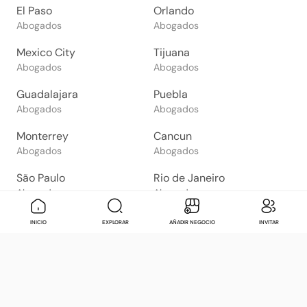
El Paso
Orlando
Abogados
Abogados
Mexico City
Tijuana
Abogados
Abogados
Guadalajara
Puebla
Abogados
Abogados
Monterrey
Cancun
Abogados
Abogados
São Paulo
Rio de Janeiro
Abogados
Abogados
Goiânia
Brasília
Mensaje
Contactar
Check in
Di
INICIO
EXPLORAR
AÑADIR NEGOCIO
INVITAR
Abogados
Abogados
Salvador
Belo Horizonte
Abogados
Abogados
Bogotá
Buenos Aires