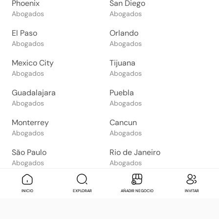
Phoenix
San Diego
Abogados
Abogados
El Paso
Orlando
Abogados
Abogados
Mexico City
Tijuana
Abogados
Abogados
Guadalajara
Puebla
Abogados
Abogados
Monterrey
Cancun
Abogados
Abogados
São Paulo
Rio de Janeiro
Abogados
Abogados
Goiânia
Brasília
Mensaje
Contactar
Check in
Di
INICIO
EXPLORAR
AÑADIR NEGOCIO
INVITAR
Abogados
Abogados
Salvador
Belo Horizonte