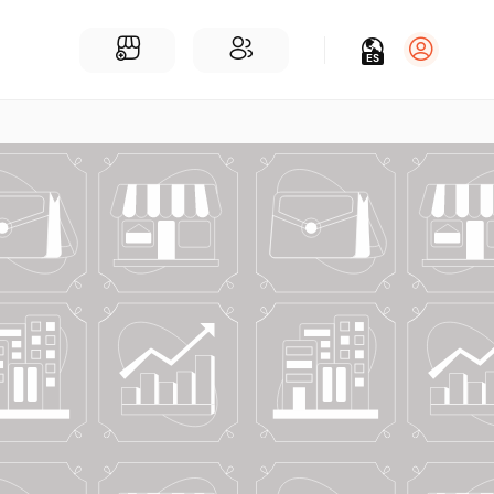
ES
Iniciar sesión
Regístrate
Para Negocios
Añadir un negocio
Encuentre empresas cerca de ti
Comunidad
Encuentra personas cerca de ti
¡Únete a nuestras charlas!