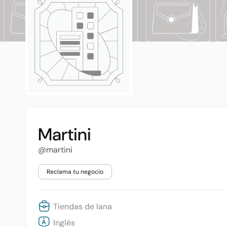
Martini
@martini
Reclama tu negocio
Tiendas de lana
Inglés