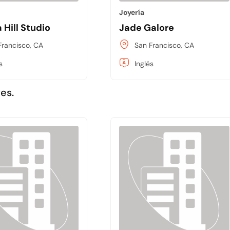
Joyería
 Hill Studio
Jade Galore
Francisco, CA
San Francisco, CA
s
Inglés
es.