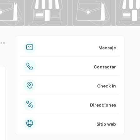
tuPlaza
Acerca de nosotros
Países
Precios
Mensaje
Contáctanos
Contactar
Preguntas frecuentes
Check in
Direcciones
Sitio web