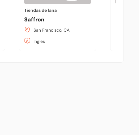
Tiendas de lana
Tiendas de
Saffron
Primary
San Francisco, CA
San Fr
Inglés
Inglés