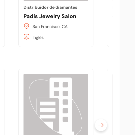
Distribuidor de diamantes
Distribuid
Padis Jewelry Salon
Giraux F
San Francisco, CA
San Fr
Inglés
Inglés