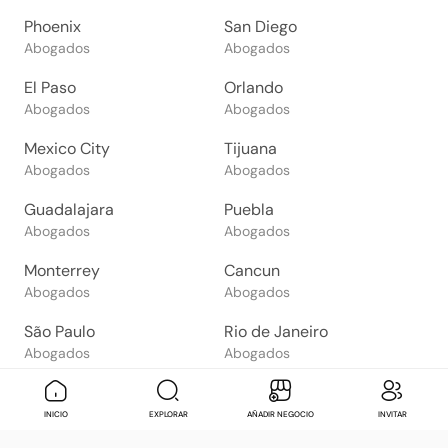
Phoenix
San Diego
Abogados
Abogados
El Paso
Orlando
Abogados
Abogados
Mexico City
Tijuana
Abogados
Abogados
Guadalajara
Puebla
Abogados
Abogados
Monterrey
Cancun
Abogados
Abogados
São Paulo
Rio de Janeiro
Abogados
Abogados
Goiânia
Brasília
Abogados
Abogados
Mensaje
Contactar
Check in
Di
INICIO
EXPLORAR
AÑADIR NEGOCIO
INVITAR