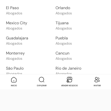
El Paso
Orlando
Abogados
Abogados
Mexico City
Tijuana
Abogados
Abogados
Guadalajara
Puebla
Abogados
Abogados
Monterrey
Cancun
Abogados
Abogados
São Paulo
Rio de Janeiro
Abogados
Abogados
Goiânia
Brasília
Mensaje
Contactar
Check in
Di
INICIO
EXPLORAR
AÑADIR NEGOCIO
INVITAR
Abogados
Abogados
Salvador
Belo Horizonte
Abogados
Abogados