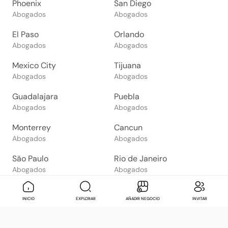
Phoenix
San Diego
Abogados
Abogados
El Paso
Orlando
Abogados
Abogados
Mexico City
Tijuana
Abogados
Abogados
Guadalajara
Puebla
Abogados
Abogados
Monterrey
Cancun
Abogados
Abogados
São Paulo
Rio de Janeiro
Abogados
Abogados
Goiânia
Brasília
Mensaje
Contactar
Check in
Di
INICIO
EXPLORAR
AÑADIR NEGOCIO
INVITAR
Abogados
Abogados
Salvador
Belo Horizonte