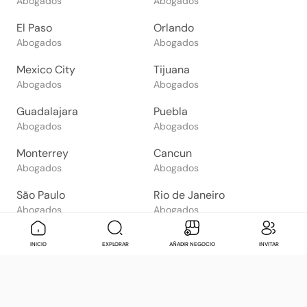
Abogados
Abogados
El Paso
Orlando
Abogados
Abogados
Mexico City
Tijuana
Abogados
Abogados
Guadalajara
Puebla
Abogados
Abogados
Monterrey
Cancun
Abogados
Abogados
São Paulo
Rio de Janeiro
Abogados
Abogados
Goiânia
Brasília
Mensaje
Contactar
Check in
Di
INICIO
EXPLORAR
AÑADIR NEGOCIO
INVITAR
Abogados
Abogados
Salvador
Belo Horizonte
Abogados
Abogados