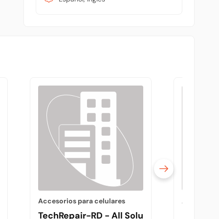
Accesorios para celulares
Accesorios
l
TechRepair-RD - All Solutions
Kcellph