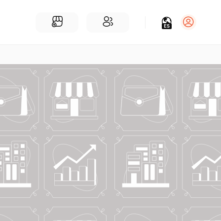
ES
Iniciar sesión
Regístrate
Para Negocios
Añadir un negocio
Encuentre empresas cerca de ti
Comunidad
Encuentra personas cerca de ti
¡Únete a nuestras charlas!