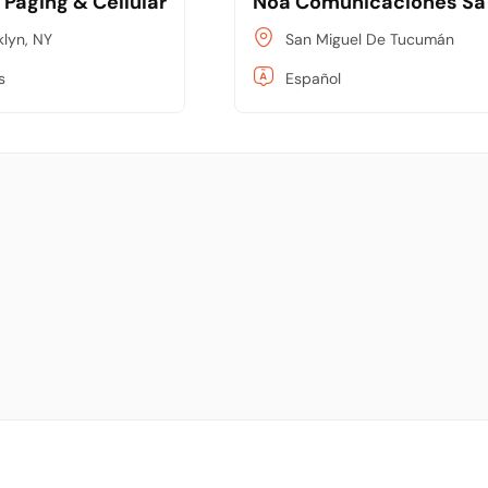
 Paging & Cellular
Noa Comunicaciones Sa
klyn, NY
San Miguel De Tucumán
s
Español