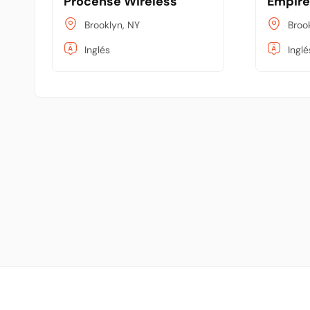
Procense Wireless
Empire
Brooklyn, NY
Broo
Inglés
Inglé