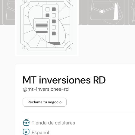
MT inversiones RD
@mt-inversiones-rd
Reclama tu negocio
Tienda de celulares
Español