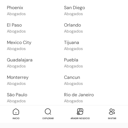
Phoenix
San Diego
Abogados
Abogados
El Paso
Orlando
Abogados
Abogados
Mexico City
Tijuana
Abogados
Abogados
Guadalajara
Puebla
Abogados
Abogados
Monterrey
Cancun
Abogados
Abogados
São Paulo
Rio de Janeiro
Abogados
Abogados
Goiânia
Brasília
Abogados
Abogados
Mensaje
Contactar
Check in
Di
INICIO
EXPLORAR
AÑADIR NEGOCIO
INVITAR