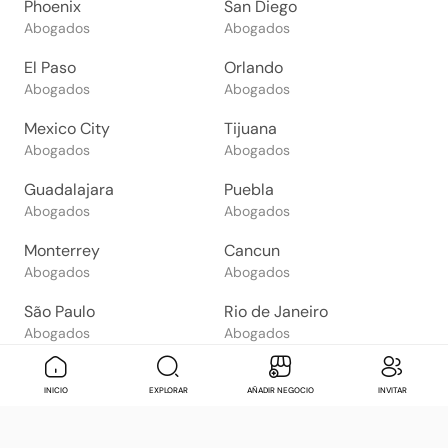
Phoenix
San Diego
Abogados
Abogados
El Paso
Orlando
Abogados
Abogados
Mexico City
Tijuana
Abogados
Abogados
Guadalajara
Puebla
Abogados
Abogados
Monterrey
Cancun
Abogados
Abogados
São Paulo
Rio de Janeiro
Abogados
Abogados
Goiânia
Brasília
Mensaje
Contactar
Check in
Di
INICIO
EXPLORAR
AÑADIR NEGOCIO
INVITAR
Abogados
Abogados
Salvador
Belo Horizonte