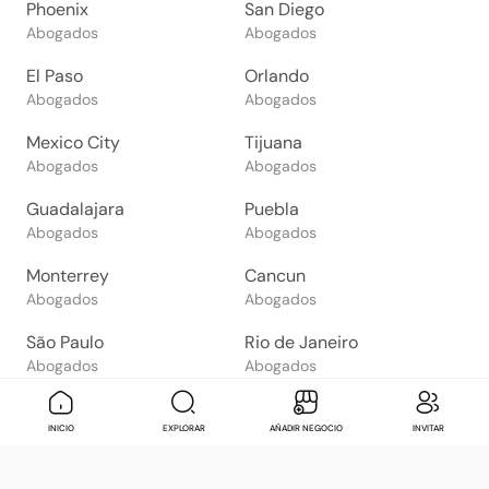
Phoenix
San Diego
Abogados
Abogados
El Paso
Orlando
Abogados
Abogados
Mexico City
Tijuana
Abogados
Abogados
Guadalajara
Puebla
Abogados
Abogados
Monterrey
Cancun
Abogados
Abogados
São Paulo
Rio de Janeiro
Abogados
Abogados
Goiânia
Brasília
Mensaje
Contactar
Check in
Di
Abogados
INICIO
EXPLORAR
Abogados
AÑADIR NEGOCIO
INVITAR
Salvador
Belo Horizonte