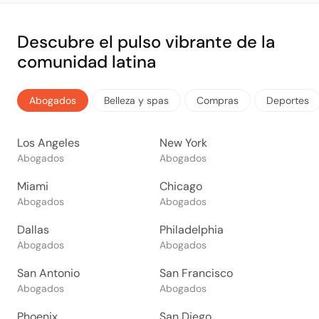
Descubre el pulso vibrante de la
comunidad latina
Abogados
Belleza y spas
Compras
Deportes
Los Angeles
New York
Abogados
Abogados
Miami
Chicago
Abogados
Abogados
Dallas
Philadelphia
Abogados
Abogados
San Antonio
San Francisco
Abogados
Abogados
Phoenix
San Diego