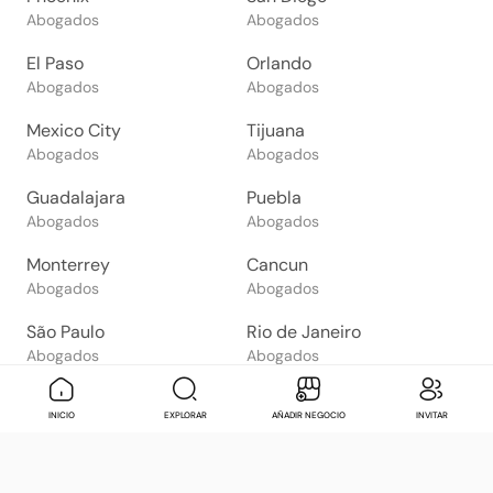
Abogados
Abogados
El Paso
Orlando
Abogados
Abogados
Mexico City
Tijuana
Abogados
Abogados
Guadalajara
Puebla
Abogados
Abogados
Monterrey
Cancun
Abogados
Abogados
São Paulo
Rio de Janeiro
Abogados
Abogados
Goiânia
Brasília
Mensaje
Contactar
Check in
Di
INICIO
EXPLORAR
AÑADIR NEGOCIO
INVITAR
Abogados
Abogados
Salvador
Belo Horizonte
Abogados
Abogados