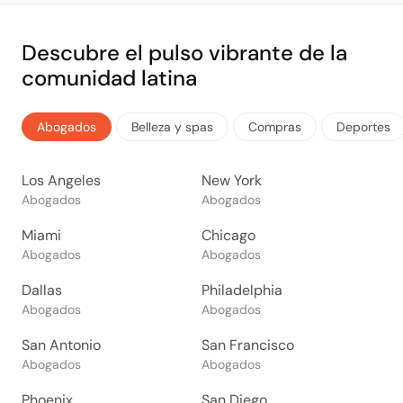
Descubre el pulso vibrante de la
comunidad latina
Abogados
Belleza y spas
Compras
Deportes
Los Angeles
New York
Abogados
Abogados
Miami
Chicago
Abogados
Abogados
Dallas
Philadelphia
Abogados
Abogados
San Antonio
San Francisco
Abogados
Abogados
Phoenix
San Diego