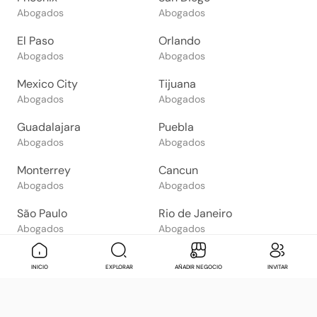
Abogados
Abogados
El Paso
Orlando
Abogados
Abogados
Mexico City
Tijuana
Abogados
Abogados
Guadalajara
Puebla
Abogados
Abogados
Monterrey
Cancun
Abogados
Abogados
São Paulo
Rio de Janeiro
Abogados
Abogados
Goiânia
Brasília
Mensaje
Contactar
Check in
Di
INICIO
EXPLORAR
AÑADIR NEGOCIO
INVITAR
Abogados
Abogados
Salvador
Belo Horizonte
Abogados
Abogados