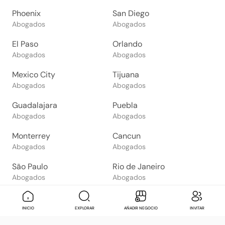
Phoenix
San Diego
Abogados
Abogados
El Paso
Orlando
Abogados
Abogados
Mexico City
Tijuana
Abogados
Abogados
Guadalajara
Puebla
Abogados
Abogados
Monterrey
Cancun
Abogados
Abogados
São Paulo
Rio de Janeiro
Abogados
Abogados
Goiânia
Brasília
Abogados
Abogados
Mensaje
Contactar
Check in
Di
INICIO
EXPLORAR
AÑADIR NEGOCIO
INVITAR