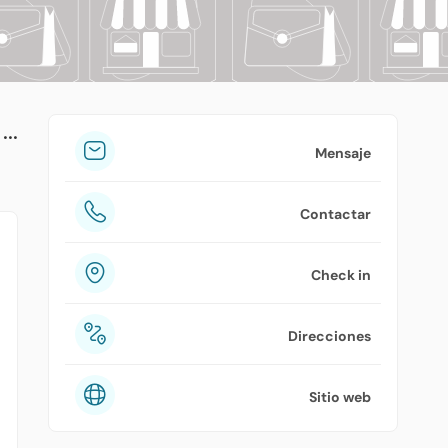
tuPlaza
Acerca de nosotros
Países
Precios
Mensaje
Contáctanos
Contactar
Preguntas frecuentes
Check in
Direcciones
Sitio web