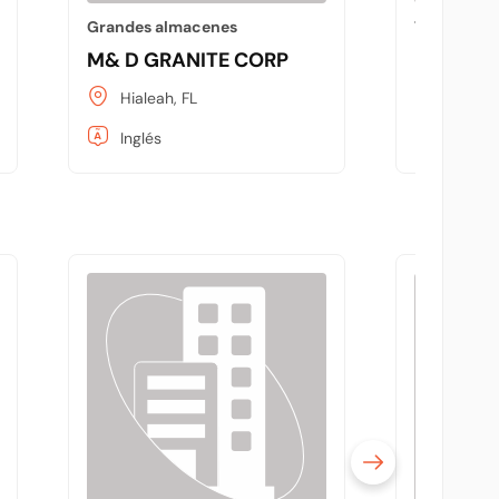
Grandes almacenes
Tiendas de
M& D GRANITE CORP
M G Stor
Hialeah, FL
Hialeah
Inglés
Inglés