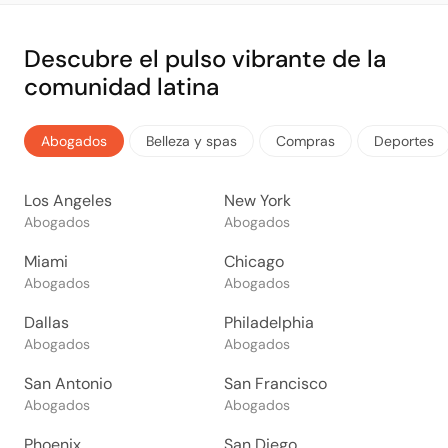
Descubre el pulso vibrante de la
comunidad latina
Abogados
Belleza y spas
Compras
Deportes
Los Angeles
New York
Abogados
Abogados
Miami
Chicago
Abogados
Abogados
Dallas
Philadelphia
Abogados
Abogados
San Antonio
San Francisco
Abogados
Abogados
Phoenix
San Diego