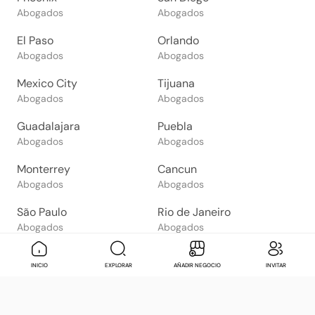
Abogados
Abogados
El Paso
Orlando
Abogados
Abogados
Mexico City
Tijuana
Abogados
Abogados
Guadalajara
Puebla
Abogados
Abogados
Monterrey
Cancun
Abogados
Abogados
São Paulo
Rio de Janeiro
Abogados
Abogados
Goiânia
Brasília
Mensaje
Contactar
Check in
Di
INICIO
EXPLORAR
AÑADIR NEGOCIO
INVITAR
Abogados
Abogados
Salvador
Belo Horizonte
Abogados
Abogados