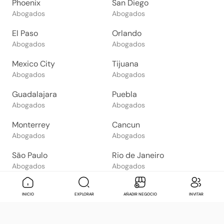
Phoenix
San Diego
Abogados
Abogados
El Paso
Orlando
Abogados
Abogados
Mexico City
Tijuana
Abogados
Abogados
Guadalajara
Puebla
Abogados
Abogados
Monterrey
Cancun
Abogados
Abogados
São Paulo
Rio de Janeiro
Abogados
Abogados
Goiânia
Brasília
Mensaje
Contactar
Check in
Di
INICIO
EXPLORAR
AÑADIR NEGOCIO
INVITAR
Abogados
Abogados
Salvador
Belo Horizonte