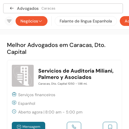
Advogados
Caracas
Negócios
Falante de língua Espanhola
A
Melhor Advogados em Caracas, Dto.
Capital
Servicios de Auditoría Miliani,
Palmero y Asociados
Caracas, Dto. Capital 1050
- 1.98 mi.
Serviços financeiros
Espanhol
Aberto agora
|
8:00 am - 5:00 pm
Mensagem