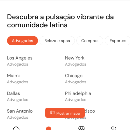
Descubra a pulsação vibrante da
comunidade latina
Advogados
Beleza e spas
Compras
Esportes
Los Angeles
New York
Advogados
Advogados
Miami
Chicago
Advogados
Advogados
Dallas
Philadelphia
Advogados
Advogados
San Antonio
San Francisco
Mostrar mapa
Advogados
Advogados
Phoenix
San Diego