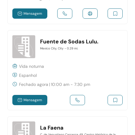
Mensagem
Fuente de Sodas Lulu.
Mexico City, City
- 0.29 mi.
Vida noturna
Espanhol
Fechado agora
|
10:00 am - 7:30 pm
Mensagem
La Faena
C. de Venustiano Carranza 49, Centro Histórico de la