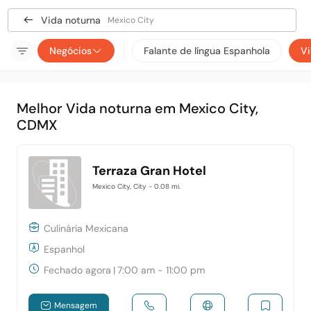
Vida noturna
Mexico City
Negócios
Falante de língua Espanhola
Vi
Melhor Vida noturna em Mexico City,
CDMX
Terraza Gran Hotel
Mexico City, City
- 0.08 mi.
Culinária Mexicana
Espanhol
Fechado agora
|
7:00 am - 11:00 pm
Mensagem