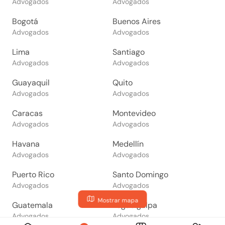
Advogados
Advogados
Bogotá
Buenos Aires
Advogados
Advogados
Lima
Santiago
Advogados
Advogados
Guayaquil
Quito
Advogados
Advogados
Caracas
Montevideo
Advogados
Advogados
Havana
Medellín
Advogados
Advogados
Puerto Rico
Santo Domingo
Advogados
Advogados
Mostrar mapa
Guatemala
Tegucigalpa
Advogados
Advogados