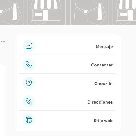
tuPlaza
Acerca de nosotros
Países
Precios
Mensaje
Contáctanos
Contactar
Preguntas frecuentes
Check in
Direcciones
Sitio web