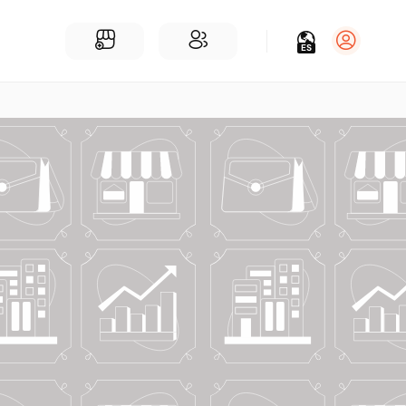
ES
Iniciar sesión
Regístrate
Para Negocios
Añadir un negocio
Encuentre empresas cerca de ti
Comunidad
Encuentra personas cerca de ti
¡Únete a nuestras charlas!