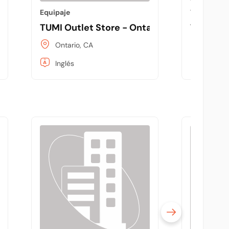
Equipaje
Tienda de 
TUMI Outlet Store - Ontario Mills Outlet
The Ant 
Ontario, CA
Ontari
Inglés
Inglés