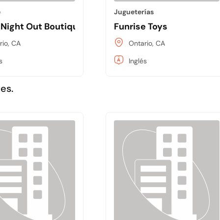
e
Jugueterías
 Night Out Boutique
Funrise Toys
rio, CA
Ontario, CA
s
Inglés
es.