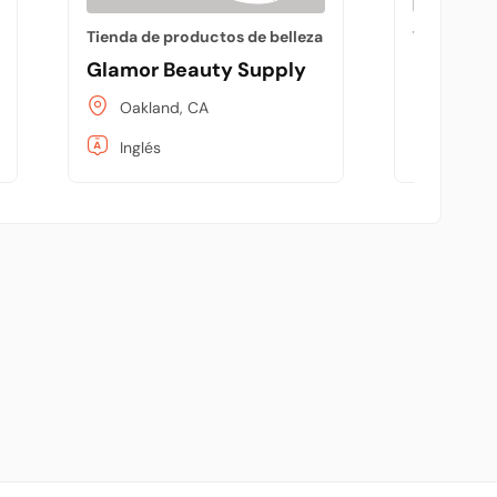
Tienda de productos de belleza
Tienda de 
Glamor Beauty Supply
Universa
Oakland, CA
Oaklan
Inglés
Inglés