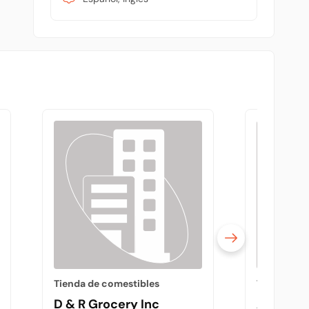
Tienda de comestibles
Tienda de 
D & R Grocery Inc
Acatlan 