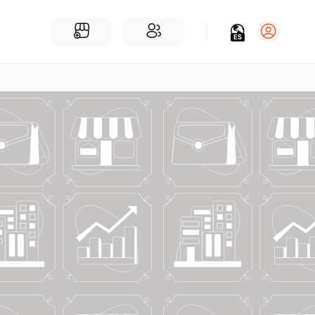
ES
Iniciar sesión
Regístrate
Para Negocios
Añadir un negocio
Encuentre empresas cerca de ti
Comunidad
Encuentra personas cerca de ti
¡Únete a nuestras charlas!