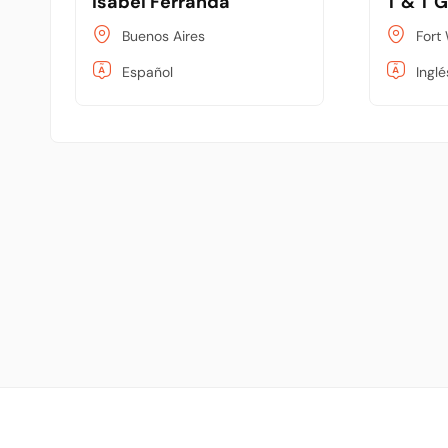
Isabel Ferranda
T & T 
Buenos Aires
Fort
Español
Inglé