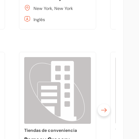
New York, New York
New Yo
Inglés
Inglés
Tiendas de conveniencia
Tiendas de