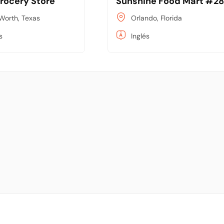
Grocery Store
Sunshine Food Mart #2
 Worth, Texas
Orlando, Florida
s
Inglés