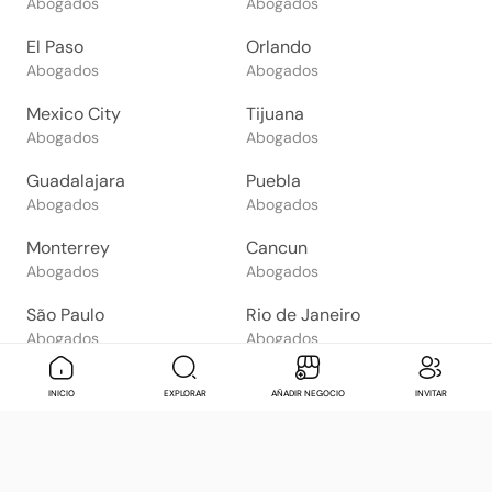
Abogados
Abogados
El Paso
Orlando
Abogados
Abogados
Mexico City
Tijuana
Abogados
Abogados
Guadalajara
Puebla
Abogados
Abogados
Monterrey
Cancun
Abogados
Abogados
São Paulo
Rio de Janeiro
Abogados
Abogados
Goiânia
Brasília
Mensaje
Contactar
Check in
Di
INICIO
EXPLORAR
AÑADIR NEGOCIO
INVITAR
Abogados
Abogados
Salvador
Belo Horizonte
Abogados
Abogados