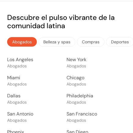
Descubre el pulso vibrante de la
comunidad latina
Abogados
Belleza y spas
Compras
Deportes
Los Angeles
New York
Abogados
Abogados
Miami
Chicago
Abogados
Abogados
Dallas
Philadelphia
Abogados
Abogados
San Antonio
San Francisco
Abogados
Abogados
Phoenix
San Diego