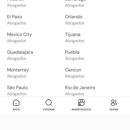
Abogados
Abogados
El Paso
Orlando
Abogados
Abogados
Mexico City
Tijuana
Abogados
Abogados
Guadalajara
Puebla
Abogados
Abogados
Monterrey
Cancun
Abogados
Abogados
São Paulo
Rio de Janeiro
Abogados
Abogados
Goiânia
Brasília
Mensaje
Contactar
Check in
Di
INICIO
EXPLORAR
AÑADIR NEGOCIO
INVITAR
Abogados
Abogados
Salvador
Belo Horizonte
Abogados
Abogados