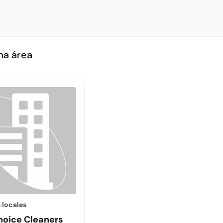
ma área
 locales
hoice Cleaners