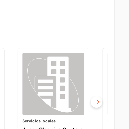
Servicios locales
Servicios l