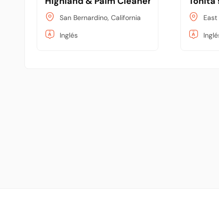
Highland & Palm Cleaners
Toñita
San Bernardino, California
East
Inglés
Inglé