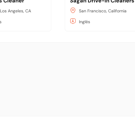
's Cleaner
Sagan Drive-In Cleaners
 Los Angeles, CA
San Francisco, California
s
Inglés