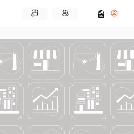
ES
Iniciar sesión
Regístrate
Para Negocios
Añadir un negocio
Encuentre empresas cerca de ti
Comunidad
Encuentra personas cerca de ti
¡Únete a nuestras charlas!