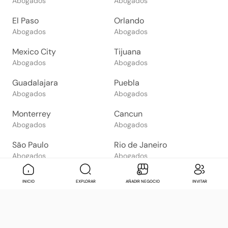
Abogados
Abogados
El Paso
Orlando
Abogados
Abogados
Mexico City
Tijuana
Abogados
Abogados
Guadalajara
Puebla
Abogados
Abogados
Monterrey
Cancun
Abogados
Abogados
São Paulo
Rio de Janeiro
Abogados
Abogados
Goiânia
Brasília
Mensaje
Contactar
Check in
Di
INICIO
EXPLORAR
AÑADIR NEGOCIO
INVITAR
Abogados
Abogados
Salvador
Belo Horizonte
Abogados
Abogados