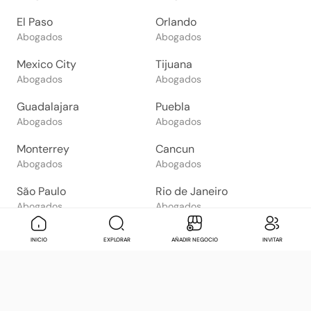
El Paso
Orlando
Abogados
Abogados
Mexico City
Tijuana
Abogados
Abogados
Guadalajara
Puebla
Abogados
Abogados
Monterrey
Cancun
Abogados
Abogados
São Paulo
Rio de Janeiro
Abogados
Abogados
Goiânia
Brasília
Mensaje
Contactar
Check in
Di
INICIO
EXPLORAR
AÑADIR NEGOCIO
INVITAR
Abogados
Abogados
Salvador
Belo Horizonte
Abogados
Abogados