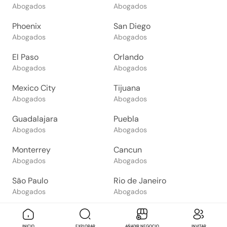
Abogados
Abogados
Phoenix
San Diego
Abogados
Abogados
El Paso
Orlando
Abogados
Abogados
Mexico City
Tijuana
Abogados
Abogados
Guadalajara
Puebla
Abogados
Abogados
Monterrey
Cancun
Abogados
Abogados
São Paulo
Rio de Janeiro
Abogados
Abogados
Goiânia
Brasília
Abogados
Abogados
Mensaje
Contactar
Check in
Di
INICIO
EXPLORAR
AÑADIR NEGOCIO
INVITAR