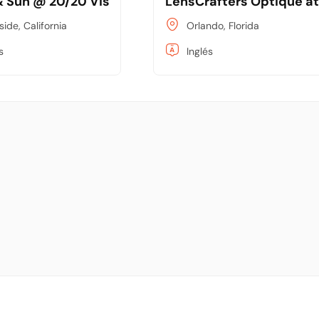
C
& Sun @ 20/20 Vision Associates Optometry
LensCrafters Optique a
side, California
Orlando, Florida
s
Inglés