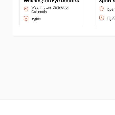
Washington Eye Doctors - Downtown, D
Sport 
Washington, District of
River
Columbia
Inglé
Inglés