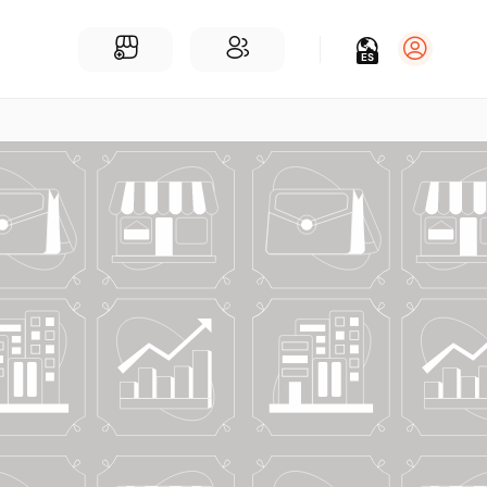
ES
Iniciar sesión
Regístrate
Para Negocios
Añadir un negocio
Encuentre empresas cerca de ti
Comunidad
Encuentra personas cerca de ti
¡Únete a nuestras charlas!