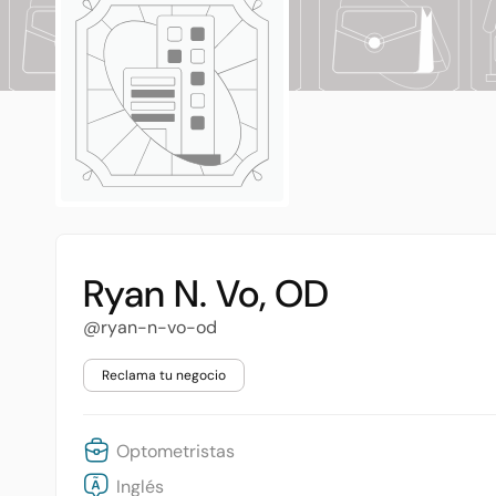
Ryan N. Vo, OD
@ryan-n-vo-od
Reclama tu negocio
Optometristas
Inglés