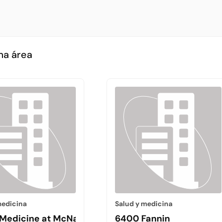
ma área
medicina
Salud y medicina
Center
 Medicine at McNair Campus
6400 Fannin