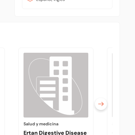
Salud y medicina
Salud y me
Ertan Digestive Disease Center-Texas Me
Gary Fl