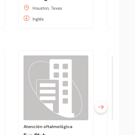
Houston, Texas
Housto
Inglés
Inglés
Atención oftalmológica
Atención o