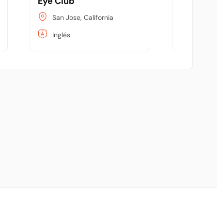
t Macy's
Eye Club
River Ci
San Jose, California
Sacram
Inglés
Inglés