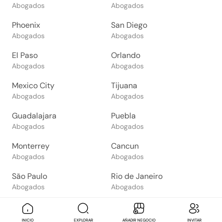
Abogados
Abogados
Phoenix
San Diego
Abogados
Abogados
El Paso
Orlando
Abogados
Abogados
Mexico City
Tijuana
Abogados
Abogados
Guadalajara
Puebla
Abogados
Abogados
Monterrey
Cancun
Abogados
Abogados
São Paulo
Rio de Janeiro
Abogados
Abogados
Goiânia
Brasília
Abogados
Abogados
Mensaje
Contactar
Check in
Di
INICIO
EXPLORAR
AÑADIR NEGOCIO
INVITAR