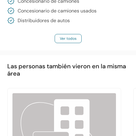
Concesionario de camiones
Concesionario de camiones usados
Distribuidores de autos
Ver todos
Las personas también vieron en la misma
Principal
Acerca de
Servicios
área