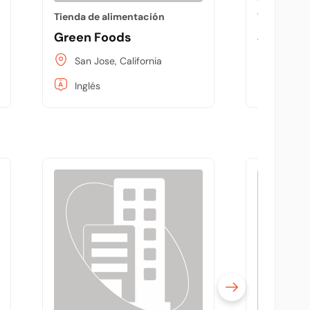
Tienda de alimentación
Tienda de 
Green Foods
Joseph M
San Jose, California
San Jos
Inglés
Inglés