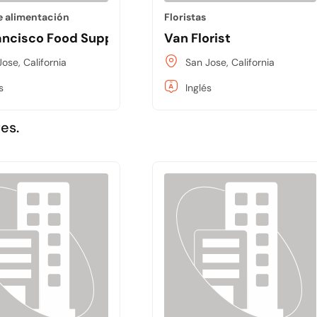
e alimentación
Floristas
ancisco Food Supply
Van Florist
ose, California
San Jose, California
s
Inglés
es.