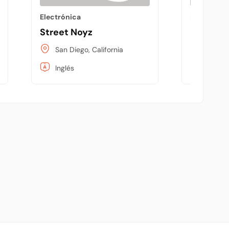
Electrónica
Electrónic
Inc.
Street Noyz
Bestlink
San Diego, California
Cerrito
Inglés
Inglés