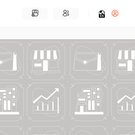
ES
Iniciar sesión
Regístrate
Para Negocios
Añadir un negocio
Encuentre empresas cerca de ti
Comunidad
Encuentra personas cerca de ti
¡Únete a nuestras charlas!