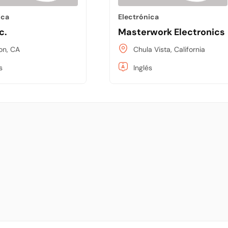
ica
Electrónica
c.
Masterwork Electronics 
on, CA
Chula Vista, California
s
Inglés