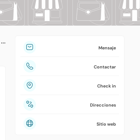
tuPlaza
Acerca de nosotros
Países
Precios
Mensaje
Contáctanos
Contactar
Preguntas frecuentes
Check in
Direcciones
Sitio web