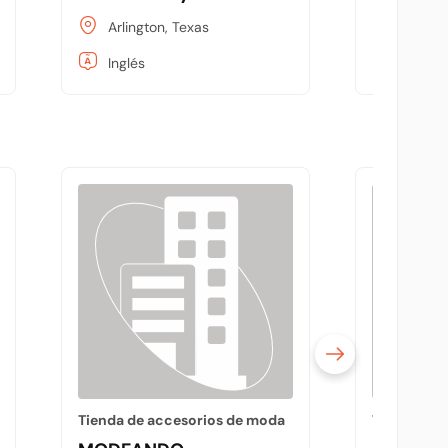
Arlington, Texas
Arlingt
Inglés
Inglés
Tienda de accesorios de moda
Tienda de 