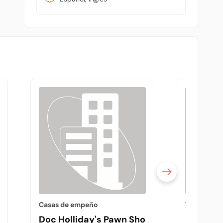
Casas de empeño
Tiendas de
bution Center
Doc Holliday's Pawn Shop
Endura P