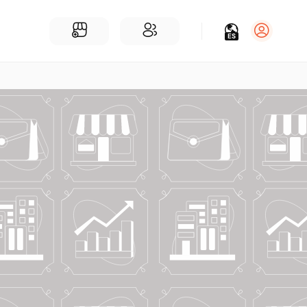
ES
Iniciar sesión
Regístrate
Para Negocios
Añadir un negocio
Encuentre empresas cerca de ti
Comunidad
Encuentra personas cerca de ti
¡Únete a nuestras charlas!