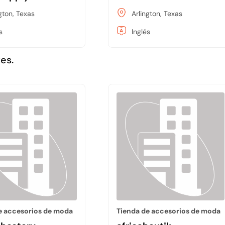
gton, Texas
Arlington, Texas
s
Inglés
es.
e accesorios de moda
Tienda de accesorios de moda