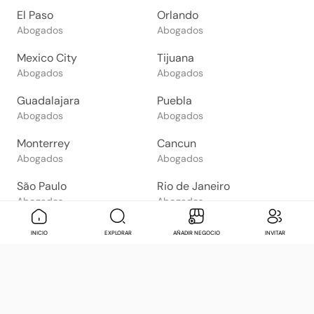
El Paso
Orlando
Abogados
Abogados
Mexico City
Tijuana
Abogados
Abogados
Guadalajara
Puebla
Abogados
Abogados
Monterrey
Cancun
Abogados
Abogados
São Paulo
Rio de Janeiro
Abogados
Abogados
Goiânia
Brasília
Mensaje
Contactar
Check in
Di
INICIO
EXPLORAR
AÑADIR NEGOCIO
INVITAR
Abogados
Abogados
Salvador
Belo Horizonte
Abogados
Abogados