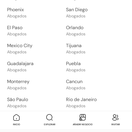
Phoenix
San Diego
Abogados
Abogados
El Paso
Orlando
Abogados
Abogados
Mexico City
Tijuana
Abogados
Abogados
Guadalajara
Puebla
Abogados
Abogados
Monterrey
Cancun
Abogados
Abogados
São Paulo
Rio de Janeiro
Abogados
Abogados
Goiânia
Brasília
Abogados
Abogados
Mensaje
Contactar
Check in
Di
INICIO
EXPLORAR
AÑADIR NEGOCIO
INVITAR