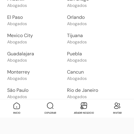
Abogados
Abogados
El Paso
Orlando
Abogados
Abogados
Mexico City
Tijuana
Abogados
Abogados
Guadalajara
Puebla
Abogados
Abogados
Monterrey
Cancun
Abogados
Abogados
São Paulo
Rio de Janeiro
Abogados
Abogados
Goiânia
Brasília
Mensaje
Contactar
Check in
Di
INICIO
EXPLORAR
AÑADIR NEGOCIO
INVITAR
Abogados
Abogados
Salvador
Belo Horizonte
Abogados
Abogados