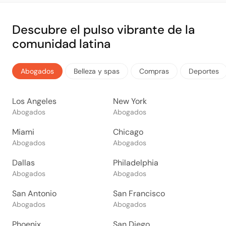
Descubre el pulso vibrante de la
comunidad latina
Abogados
Belleza y spas
Compras
Deportes
Los Angeles
New York
Abogados
Abogados
Miami
Chicago
Abogados
Abogados
Dallas
Philadelphia
Abogados
Abogados
San Antonio
San Francisco
Abogados
Abogados
Phoenix
San Diego