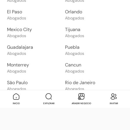
Abogados
Abogados
El Paso
Orlando
Abogados
Abogados
Mexico City
Tijuana
Abogados
Abogados
Guadalajara
Puebla
Abogados
Abogados
Monterrey
Cancun
Abogados
Abogados
São Paulo
Rio de Janeiro
Abogados
Abogados
Goiânia
Brasília
Mensaje
Contactar
Check in
Di
INICIO
EXPLORAR
AÑADIR NEGOCIO
INVITAR
Abogados
Abogados
Salvador
Belo Horizonte
Abogados
Abogados