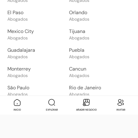
Abogados
Abogados
El Paso
Orlando
Abogados
Abogados
Mexico City
Tijuana
Abogados
Abogados
Guadalajara
Puebla
Abogados
Abogados
Monterrey
Cancun
Abogados
Abogados
São Paulo
Rio de Janeiro
Abogados
Abogados
Goiânia
Brasília
Mensaje
Contactar
Check in
Di
INICIO
EXPLORAR
AÑADIR NEGOCIO
INVITAR
Abogados
Abogados
Salvador
Belo Horizonte
Abogados
Abogados