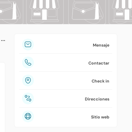
tuPlaza
Acerca de nosotros
Países
Precios
Mensaje
Contáctanos
Contactar
Preguntas frecuentes
Check in
Direcciones
Sitio web