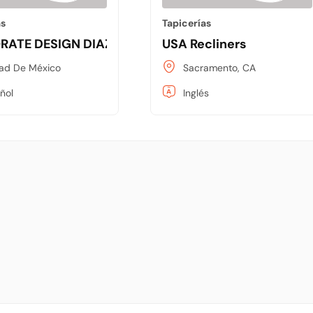
as
Tapicerías
ATE DESIGN DIAZ SA DE CV
USA Recliners
ad De México
Sacramento, CA
ñol
Inglés