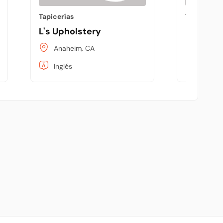
Tapicerías
Tapicerías
L's Upholstery
L.S Desi
Anaheim, CA
Los An
Inglés
Inglés