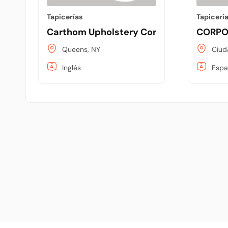
Tapicerías
Tapicerí
Carthom Upholstery Corporation
CORPOR
Queens, NY
Ciud
Inglés
Espa