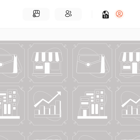
ES
Iniciar sesión
Regístrate
Para Negocios
Añadir un negocio
Encuentre empresas cerca de ti
Comunidad
Encuentra personas cerca de ti
¡Únete a nuestras charlas!