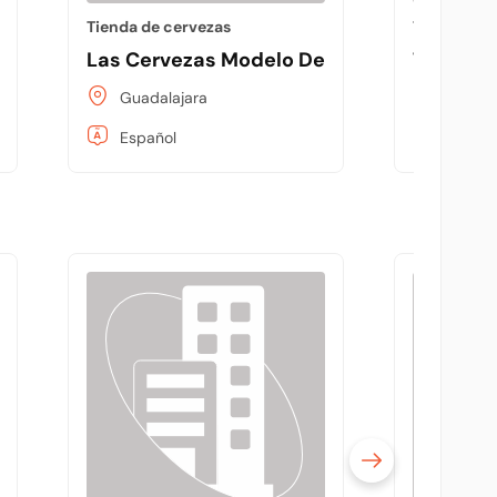
Tienda de cervezas
Tienda de 
dalgo.
Las Cervezas Modelo Del Occidente Sa D
The Mink
Guadalajara
Guadal
Español
Españo