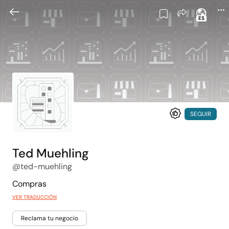
ES
SEGUIR
Ted Muehling
@ted-muehling
Compras
VER TRADUCCIÓN
Reclama tu negocio