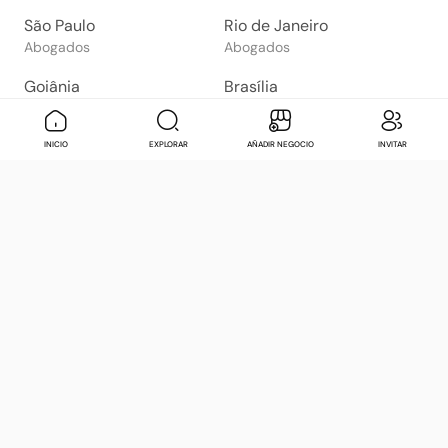
São Paulo
Rio de Janeiro
Abogados
Abogados
Goiânia
Brasília
Abogados
Abogados
Salvador
Mensaje
Contactar
Belo Horizonte
Check in
Di
INICIO
EXPLORAR
AÑADIR NEGOCIO
INVITAR
Abogados
Abogados
Bogotá
Buenos Aires
Abogados
Abogados
Lima
Santiago
Abogados
Abogados
Guayaquil
Quito
Abogados
Abogados
Caracas
Montevideo
Abogados
Abogados