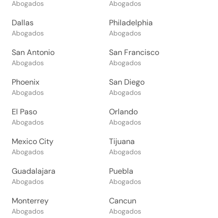
Abogados
Abogados
Dallas
Philadelphia
Abogados
Abogados
San Antonio
San Francisco
Abogados
Abogados
Phoenix
San Diego
Abogados
Abogados
El Paso
Orlando
Abogados
Abogados
Mexico City
Tijuana
Abogados
Abogados
Guadalajara
Puebla
Abogados
Abogados
Monterrey
Cancun
Abogados
Abogados