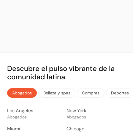
Descubre el pulso vibrante de la
comunidad latina
Abogados
Belleza y spas
Compras
Deportes
Los Angeles
New York
Abogados
Abogados
Miami
Chicago